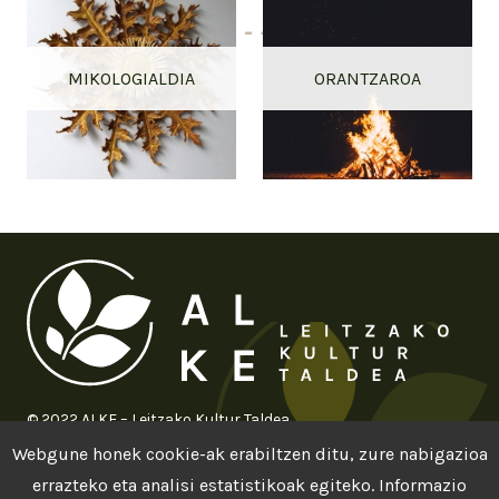
MIKOLOGIALDIA
ORANTZAROA
© 2022 ALKE – Leitzako Kultur Taldea
Webgune honek cookie-ak erabiltzen ditu, zure nabigazioa
errazteko eta analisi estatistikoak egiteko. Informazio
Cookie legea