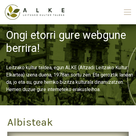
Ongi etorri gure webgune
berrira!
Leitzako kultur taldea, egun ALKE (Altzadi Leitzako Kultur
Elkartea) izena duena, 1978an sortu zen. Eta geroztik lanean
da, jo eta su, gure herriko bizitza kulturala dinamizatzen.
Hemen duzue gure interneteko erakusleihoa.
Albisteak