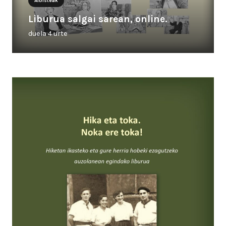
Albisteak
Liburua salgai sarean, online.
duela 4 urte