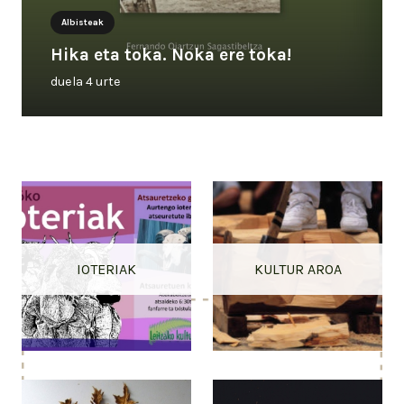
Albisteak
Hika eta toka. Noka ere toka!
duela 4 urte
IOTERIAK
KULTUR AROA