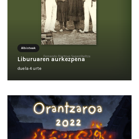
Albisteak
Liburuaren aurkezpena
duela 4 urte