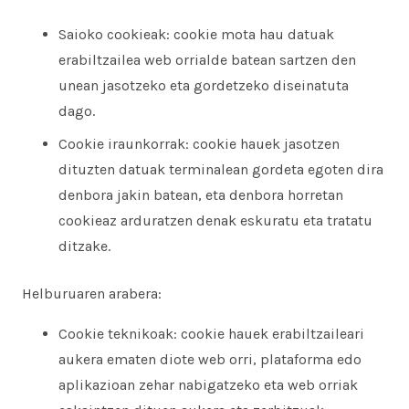
Saioko cookieak: cookie mota hau datuak
erabiltzailea web orrialde batean sartzen den
unean jasotzeko eta gordetzeko diseinatuta
dago.
Cookie iraunkorrak: cookie hauek jasotzen
dituzten datuak terminalean gordeta egoten dira
denbora jakin batean, eta denbora horretan
cookieaz arduratzen denak eskuratu eta tratatu
ditzake.
Helburuaren arabera:
Cookie teknikoak: cookie hauek erabiltzaileari
aukera ematen diote web orri, plataforma edo
aplikazioan zehar nabigatzeko eta web orriak