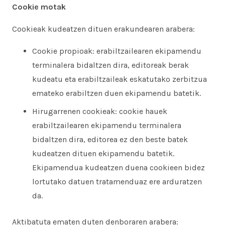
Cookie motak
Cookieak kudeatzen dituen erakundearen arabera:
Cookie propioak: erabiltzailearen ekipamendu
terminalera bidaltzen dira, editoreak berak
kudeatu eta erabiltzaileak eskatutako zerbitzua
emateko erabiltzen duen ekipamendu batetik.
Hirugarrenen cookieak: cookie hauek
erabiltzailearen ekipamendu terminalera
bidaltzen dira, editorea ez den beste batek
kudeatzen dituen ekipamendu batetik.
Ekipamendua kudeatzen duena cookieen bidez
lortutako datuen tratamenduaz ere arduratzen
da.
Aktibatuta ematen duten denboraren arabera: