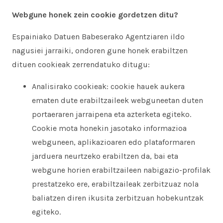
Webgune honek zein cookie gordetzen ditu?
Espainiako Datuen Babeserako Agentziaren ildo
nagusiei jarraiki, ondoren gune honek erabiltzen
dituen cookieak zerrendatuko ditugu:
Analisirako cookieak: cookie hauek aukera
ematen dute erabiltzaileek webguneetan duten
portaeraren jarraipena eta azterketa egiteko.
Cookie mota honekin jasotako informazioa
webguneen, aplikazioaren edo plataformaren
jarduera neurtzeko erabiltzen da, bai eta
webgune horien erabiltzaileen nabigazio-profilak
prestatzeko ere, erabiltzaileak zerbitzuaz nola
baliatzen diren ikusita zerbitzuan hobekuntzak
egiteko.