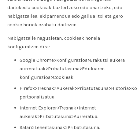
daitekeela cookieak baztertzeko edo onartzeko, edo
nabigatzailea, ekipamendua edo gailua itxi eta gero
cookie horiek ezabatu daitezen.
Nabigatzaile nagusietan, cookieak honela
konfiguratzen dira:
Google Chrome>Konfigurazioa>Erakutsi aukera
aurreratuak>Pribatutasuna>Edukiaren
konfigurazioa>Cookieak.
Firefox>Tresnak>Aukerak>Pribatutasuna>Historia>Ko
pertsonalizatua.
Internet Explorer>Tresnak>Internet
aukerak>Pribatutasuna>Aurreratua.
Safari>Lehentasunak>Pribatutasuna.