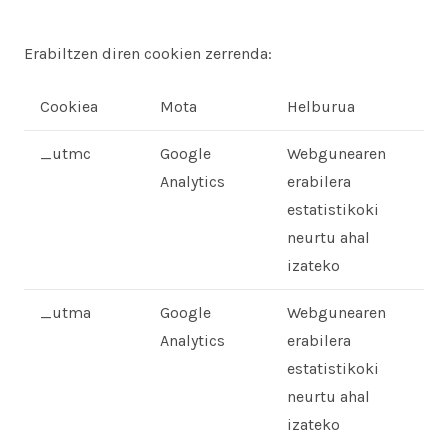
Erabiltzen diren cookien zerrenda:
Cookiea
Mota
Helburua
_utmc
Google
Webgunearen
Analytics
erabilera
estatistikoki
neurtu ahal
izateko
_utma
Google
Webgunearen
Analytics
erabilera
estatistikoki
neurtu ahal
izateko