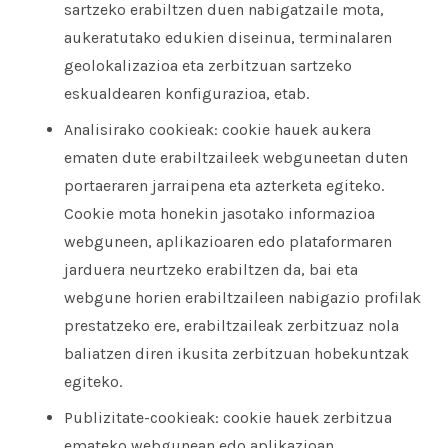
sartzeko erabiltzen duen nabigatzaile mota,
aukeratutako edukien diseinua, terminalaren
geolokalizazioa eta zerbitzuan sartzeko
eskualdearen konfigurazioa, etab.
Analisirako cookieak: cookie hauek aukera
ematen dute erabiltzaileek webguneetan duten
portaeraren jarraipena eta azterketa egiteko.
Cookie mota honekin jasotako informazioa
webguneen, aplikazioaren edo plataformaren
jarduera neurtzeko erabiltzen da, bai eta
webgune horien erabiltzaileen nabigazio profilak
prestatzeko ere, erabiltzaileak zerbitzuaz nola
baliatzen diren ikusita zerbitzuan hobekuntzak
egiteko.
Publizitate-cookieak: cookie hauek zerbitzua
emateko webgunean edo aplikazioan