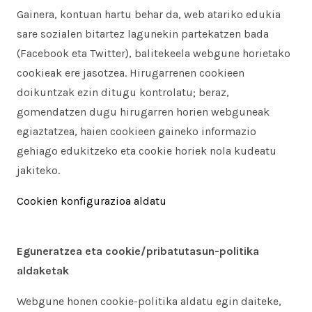
Gainera, kontuan hartu behar da, web atariko edukia
sare sozialen bitartez lagunekin partekatzen bada
(Facebook eta Twitter), balitekeela webgune horietako
cookieak ere jasotzea. Hirugarrenen cookieen
doikuntzak ezin ditugu kontrolatu; beraz,
gomendatzen dugu hirugarren horien webguneak
egiaztatzea, haien cookieen gaineko informazio
gehiago edukitzeko eta cookie horiek nola kudeatu
jakiteko.
Cookien konfigurazioa aldatu
Eguneratzea eta cookie/pribatutasun-politika
aldaketak
Webgune honen cookie-politika aldatu egin daiteke,