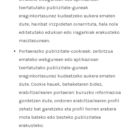
txertatutako publizitate-guneak
eraginkortasunez kudeatzeko aukera ematen
dute, hainbat irizpidetan oinarrituta, hala nola
editatutako edukian edo iragarkiak erakusteko
maiztasunean.
Portaerazko publizitate-cookieak: zerbitzua
emateko webgunean edo aplikazioan
txertatutako publizitate-guneak
eraginkortasunez kudeatzeko aukera ematen
dute. Cookie hauek, behaketaren bidez,
erabiltzailearen portaerari buruzko informazioa
gordetzen dute, ondoren erabiltzailearen profil
zehatz bat garatzeko eta profil horren arabera
mota bateko edo besteko publizitatea
erakusteko.