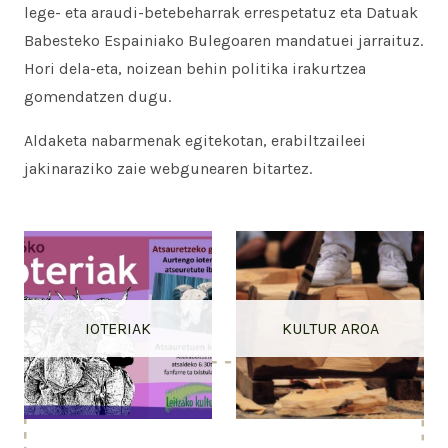
lege- eta araudi-betebeharrak errespetatuz eta Datuak
Babesteko Espainiako Bulegoaren mandatuei jarraituz.
Hori dela-eta, noizean behin politika irakurtzea
gomendatzen dugu.
Aldaketa nabarmenak egitekotan, erabiltzaileei
jakinaraziko zaie webgunearen bitartez.
IOTERIAK
KULTUR AROA