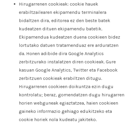
Hirugarrenen cookieak: cookie hauek
erabiltzailearen ekipamendu terminalera
bidaltzen dira, editorea ez den beste batek
kudeatzen dituen ekipamendu batetik.
Ekipamendua kudeatzen duena cookieen bidez
lortutako datuen tratamenduaz ere arduratzen
da. Honen adibide dira Google Analytics
zerbitzurako instalatzen diren cookieak. Gure
kasuan Google Analytics, Twitter eta Facebook
zerbitzuen cookieak erabiltzen ditugu.
Hirugarrenen cookieen doikuntza ezin dugu
kontrolatu; beraz, gomendatzen dugu hirugarren
horien webguneak egiaztatzea, haien cookieen
gaineko informazio gehiago edukitzeko eta
cookie horiek nola kudeatu jakiteko.