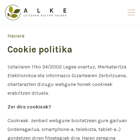
Hasiera
Cookie politika
Uztailaren 11ko 34/2002 Legea onartuz, Merkataritza
Elektronikoa eta Informazio Gizartearen Zerbitzuena,
ohartarazten dizugu webgune honek cookieak
erabiltzen dituela.
Zer dira cookieak?
Cookieak zenbait webgune bisitatzean gure gailuan
(ordenagailua, smartphone-a, telebista, tablet-a…)
gordetzen diren fitxategiak dira. Haien zeregina