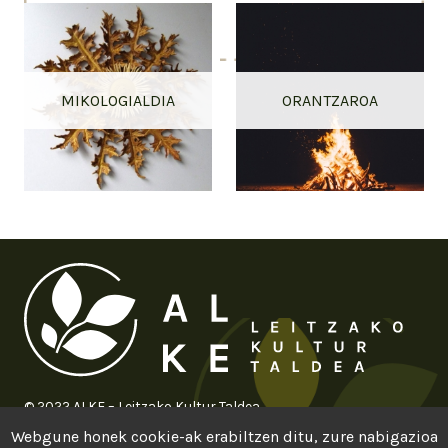
MIKOLOGIALDIA
ORANTZAROA
© 2022 ALKE – Leitzako Kultur Taldea
Webgune honek cookie-ak erabiltzen ditu, zure nabigazioa