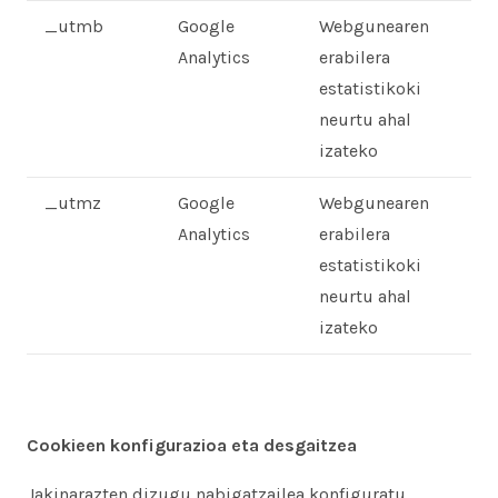
_utmb
Google
Webgunearen
Analytics
erabilera
estatistikoki
neurtu ahal
izateko
_utmz
Google
Webgunearen
Analytics
erabilera
estatistikoki
neurtu ahal
izateko
Cookieen konfigurazioa eta desgaitzea
Jakinarazten dizugu nabigatzailea konfiguratu