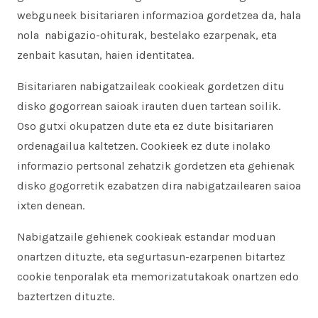
webguneek bisitariaren informazioa gordetzea da, hala
nola nabigazio-ohiturak, bestelako ezarpenak, eta
zenbait kasutan, haien identitatea.
Bisitariaren nabigatzaileak cookieak gordetzen ditu
disko gogorrean saioak irauten duen tartean soilik.
Oso gutxi okupatzen dute eta ez dute bisitariaren
ordenagailua kaltetzen. Cookieek ez dute inolako
informazio pertsonal zehatzik gordetzen eta gehienak
disko gogorretik ezabatzen dira nabigatzailearen saioa
ixten denean.
Nabigatzaile gehienek cookieak estandar moduan
onartzen dituzte, eta segurtasun-ezarpenen bitartez
cookie tenporalak eta memorizatutakoak onartzen edo
baztertzen dituzte.