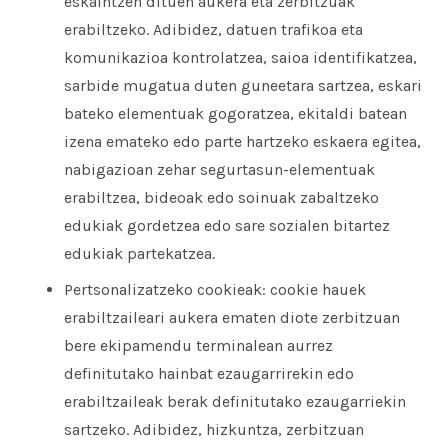
eskaintzen dituen aukera eta zerbitzuak
erabiltzeko. Adibidez, datuen trafikoa eta
komunikazioa kontrolatzea, saioa identifikatzea,
sarbide mugatua duten guneetara sartzea, eskari
bateko elementuak gogoratzea, ekitaldi batean
izena emateko edo parte hartzeko eskaera egitea,
nabigazioan zehar segurtasun-elementuak
erabiltzea, bideoak edo soinuak zabaltzeko
edukiak gordetzea edo sare sozialen bitartez
edukiak partekatzea.
Pertsonalizatzeko cookieak: cookie hauek
erabiltzaileari aukera ematen diote zerbitzuan
bere ekipamendu terminalean aurrez
definitutako hainbat ezaugarrirekin edo
erabiltzaileak berak definitutako ezaugarriekin
sartzeko. Adibidez, hizkuntza, zerbitzuan