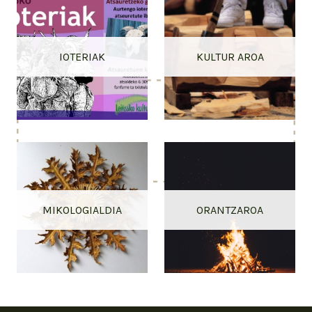
IOTERIAK
KULTUR AROA
MIKOLOGIALDIA
ORANTZAROA