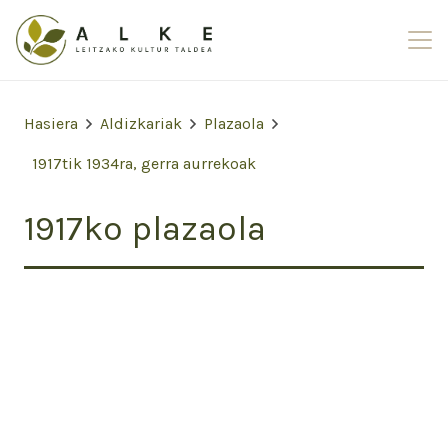
Hasiera
Aldizkariak
Plazaola
1917tik 1934ra, gerra aurrekoak
1917ko plazaola