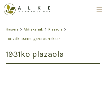
Hasiera
Aldizkariak
Plazaola
1917tik 1934ra, gerra aurrekoak
1931ko plazaola