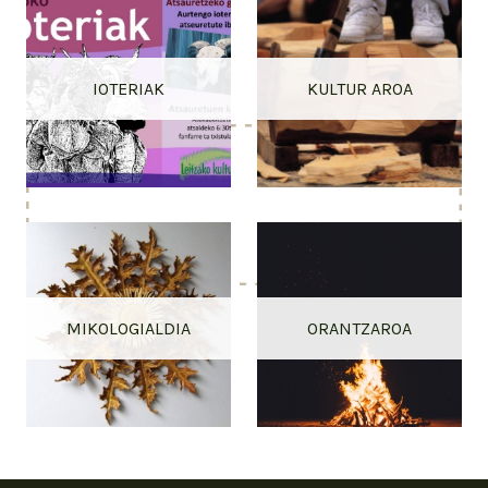
IOTERIAK
KULTUR AROA
MIKOLOGIALDIA
ORANTZAROA