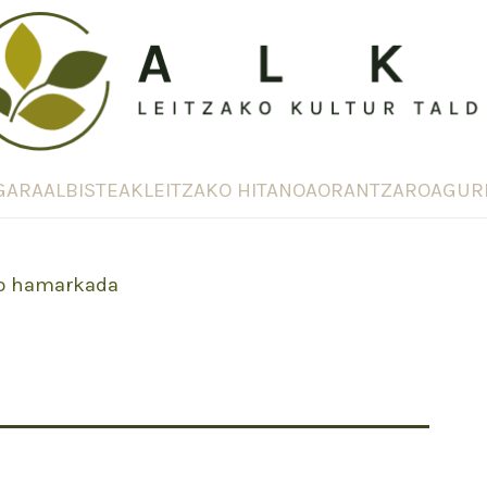
GARA
ALBISTEAK
LEITZAKO HITANOA
ORANTZAROA
GUR
o hamarkada