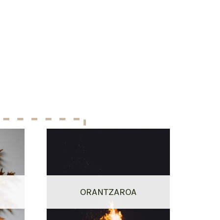
ORANTZAROA