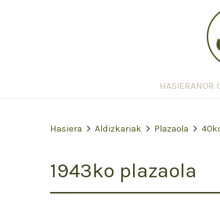
HASIERA
NOR 
Hasiera
Aldizkariak
Plazaola
40k
1943ko plazaola