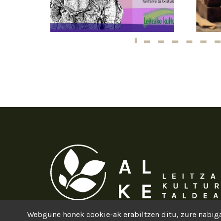
Webgune honek cookie-ak erabiltzen ditu, zure nabiga