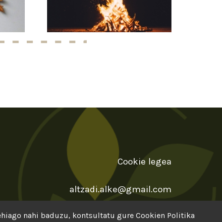
Cookie legea
altzadi.alke@gmail.com
gehiago nahi baduzu, kontsultatu gure
Cookien Politika