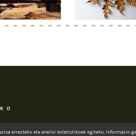
zioa errazteko eta analisi estatistikoak egiteko. Informazio 