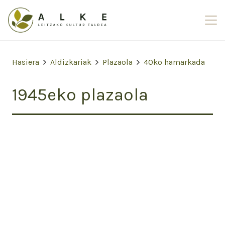
Hasiera
Aldizkariak
Plazaola
40ko hamarkada
1945eko plazaola