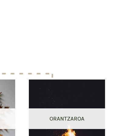
ORANTZAROA