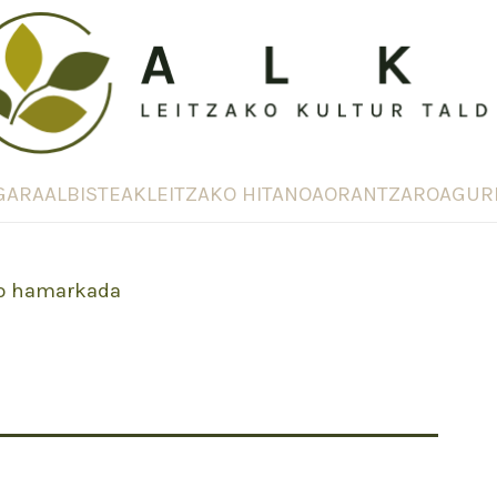
GARA
ALBISTEAK
LEITZAKO HITANOA
ORANTZAROA
GUR
o hamarkada