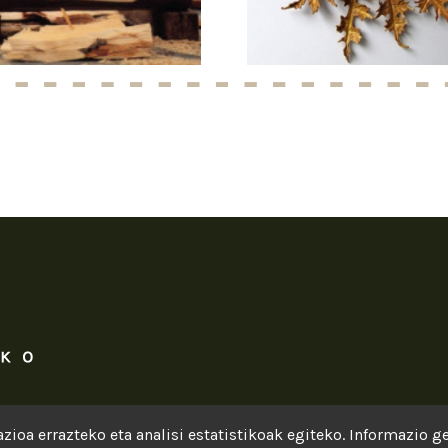
zioa errazteko eta analisi estatistikoak egiteko. Informazio 