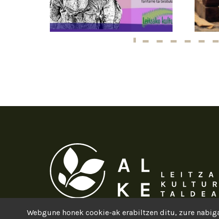
Webgune honek cookie-ak erabiltzen ditu, zure nabiga