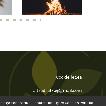
Cookie legea
altzadi.alke@gmail.com
gehiago nahi baduzu, kontsultatu gure
Cookien Politika