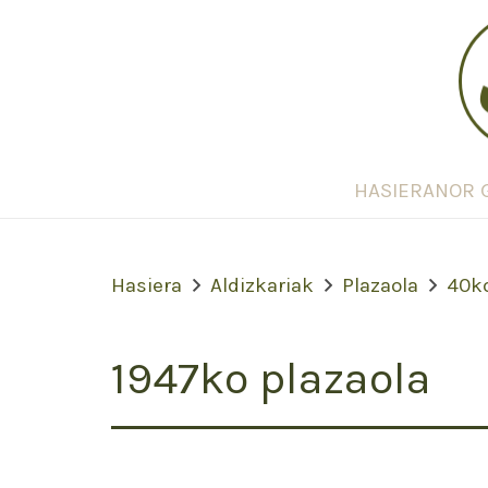
HASIERA
NOR 
Hasiera
Aldizkariak
Plazaola
40k
1947ko plazaola