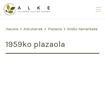
Hasiera
Aldizkariak
Plazaola
50eko hamarkada
1959ko plazaola