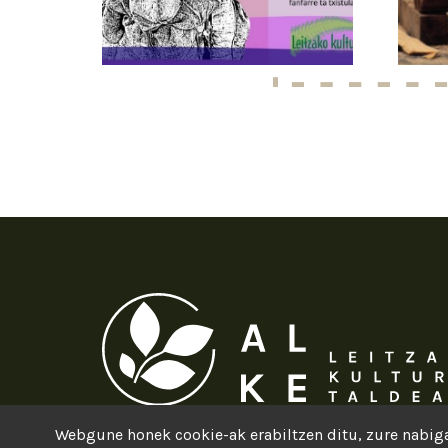
Webgune honek cookie-ak erabiltzen ditu, zure nabiga