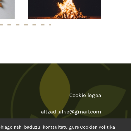
Cookie legea
altzadi.alke@gmail.com
gehiago nahi baduzu, kontsultatu gure
Cookien Politika