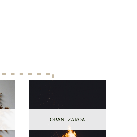
ORANTZAROA