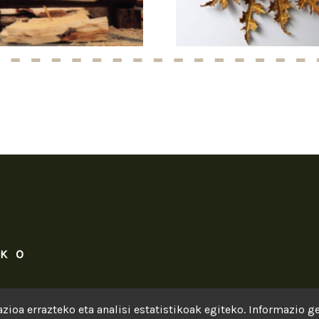
zioa errazteko eta analisi estatistikoak egiteko. Informazio 