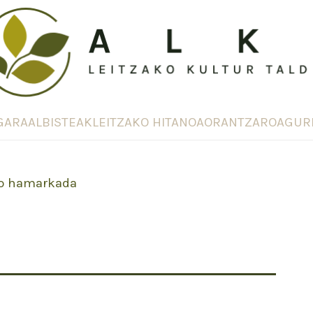
GARA
ALBISTEAK
LEITZAKO HITANOA
ORANTZAROA
GUR
o hamarkada