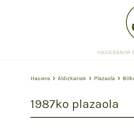
HASIERA
NOR 
Hasiera
Aldizkariak
Plazaola
80k
1987ko plazaola