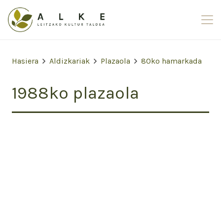
Hasiera
Aldizkariak
Plazaola
80ko hamarkada
1988ko plazaola