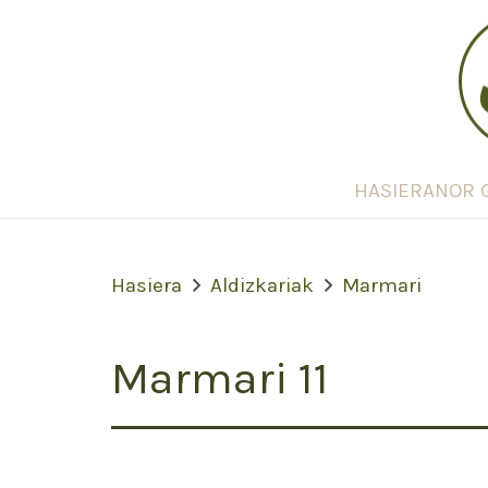
HASIERA
NOR 
Hasiera
Aldizkariak
Marmari
Marmari 11