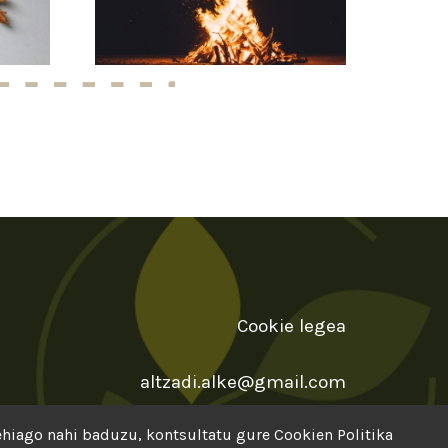
Cookie legea
altzadi.alke@gmail.com
gehiago nahi baduzu, kontsultatu gure
Cookien Politika