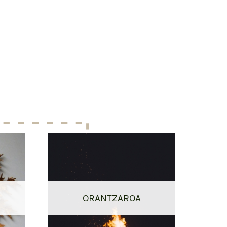
ORANTZAROA