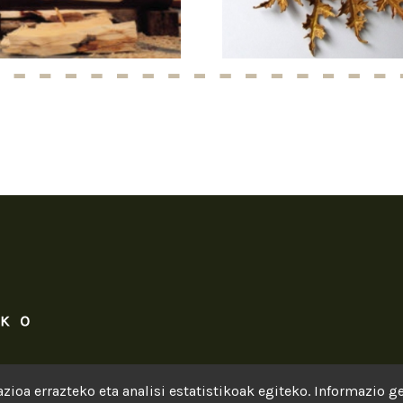
zioa errazteko eta analisi estatistikoak egiteko. Informazio 