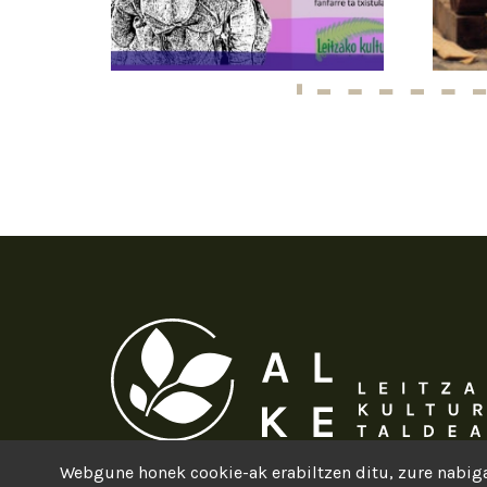
Webgune honek cookie-ak erabiltzen ditu, zure nabiga