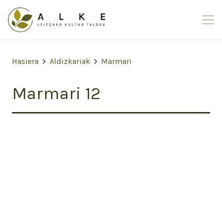
Hasiera
Aldizkariak
Marmari
Marmari 12