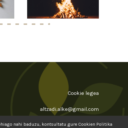
Cookie legea
altzadi.alke@gmail.com
gehiago nahi baduzu, kontsultatu gure
Cookien Politika