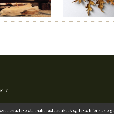
zioa errazteko eta analisi estatistikoak egiteko. Informazio 