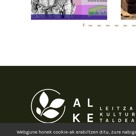
Webgune honek cookie-ak erabiltzen ditu, zure nabiga