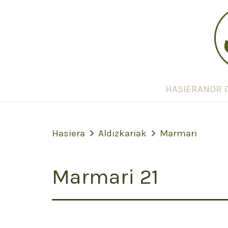
HASIERA
NOR 
Hasiera
Aldizkariak
Marmari
Marmari 21