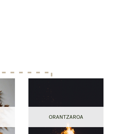
ORANTZAROA