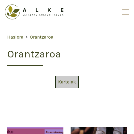
Hasiera
Orantzaroa
Orantzaroa
Kartelak