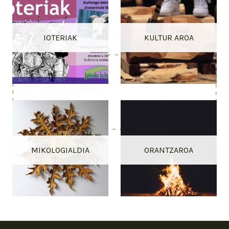
IOTERIAK
KULTUR AROA
MIKOLOGIALDIA
ORANTZAROA