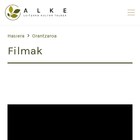
Hasiera
Orantzaroa
Filmak