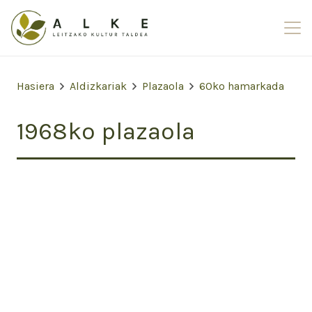
Hasiera
Aldizkariak
Plazaola
60ko hamarkada
1968ko plazaola