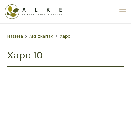
Hasiera
Aldizkariak
Xapo
Xapo 10