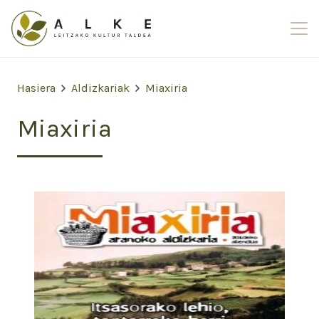
Hasiera
Aldizkariak
Miaxiria
Miaxiria