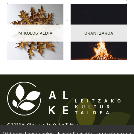
MIKOLOGIALDIA
ORANTZAROA
© 2022 ALKE – Leitzako Kultur Taldea
Webgune honek cookie-ak erabiltzen ditu, zure nabigazioa